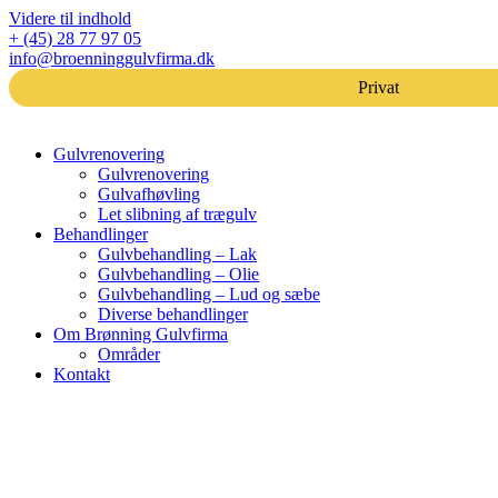
Videre til indhold
+ (45) 28 77 97 05
info@broenninggulvfirma.dk
Privat
Gulvrenovering
Gulvrenovering
Gulvafhøvling
Let slibning af trægulv
Behandlinger
Gulvbehandling – Lak
Gulvbehandling – Olie
Gulvbehandling – Lud og sæbe
Diverse behandlinger
Om Brønning Gulvfirma
Områder
Kontakt