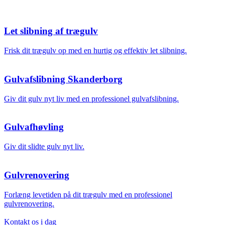
Let slibning af trægulv
Frisk dit trægulv op med en hurtig og effektiv let slibning.
Gulvafslibning Skanderborg
Giv dit gulv nyt liv med en professionel gulvafslibning.
Gulvafhøvling
Giv dit slidte gulv nyt liv.
Gulvrenovering
Forlæng levetiden på dit trægulv med en professionel
gulvrenovering.
Kontakt os i dag