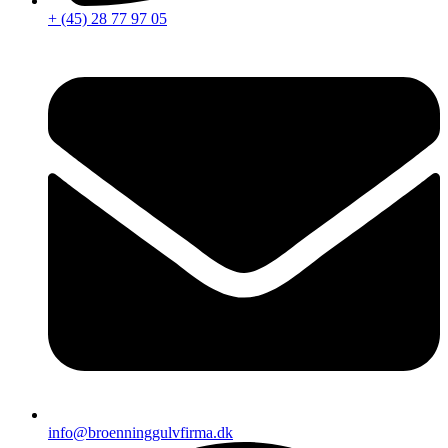
+ (45) 28 77 97 05
info@broenninggulvfirma.dk