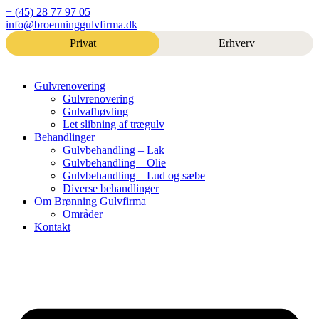
Videre
+ (45) 28 77 97 05
til
info@broenninggulvfirma.dk
indhold
Privat
Erhverv
Gulvrenovering
Gulvrenovering
Gulvafhøvling
Let slibning af trægulv
Behandlinger
Gulvbehandling – Lak
Gulvbehandling – Olie
Gulvbehandling – Lud og sæbe
Diverse behandlinger
Om Brønning Gulvfirma
Områder
Kontakt