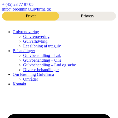
Videre
+ (45) 28 77 97 05
til
info@broenninggulvfirma.dk
indhold
Privat
Erhverv
Gulvrenovering
Gulvrenovering
Gulvafhøvling
Let slibning af trægulv
Behandlinger
Gulvbehandling – Lak
Gulvbehandling – Olie
Gulvbehandling – Lud og sæbe
Diverse behandlinger
Om Brønning Gulvfirma
Områder
Kontakt