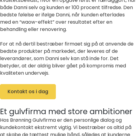
kvalitetsbevidst, hvor en opgave først er færdiggjort, når
både Danni selv og kunden er 100 procent tilfredse. Den
bedste følelse er ifølge Danni, når kunden efterlades
med en “waow-effekt” over resultatet efter en
behandling eller renovering.
For at nå dertil bestræber firmaet sig på at anvende de
bedste produkter på markedet, der leveres af de
leverandører, som Danni selv kan stå inde for. Det
betyder, at der aldrig bliver gået på kompromis med
kvaliteten undervejs.
Kontakt os i dag
Et gulvfirma med store ambitioner
Hos Brønning Gulvfirma er den personlige dialog og
kundekontakt ekstremt vigtig. Vi bestræber os altid på
at skabe de tættest mulige bånd, således at kunderne