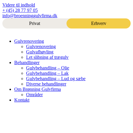
Videre til indhold
+ (45) 28 77 97 05
info@broenninggulvfirma.dk
Privat
Erhverv
Gulvrenovering
Gulvrenovering
Gulvafhøvling
Let slibning af trægulv
Behandlinger
Gulvbehandling – Olie
Gulvbehandling – Lak
Gulvbehandling – Lud og sæbe
Diverse behandlinger
Om Brønning Gulvfirma
Områder
Kontakt