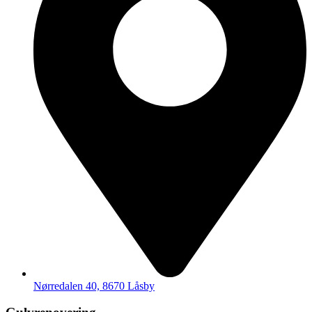
Nørredalen 40, 8670 Låsby